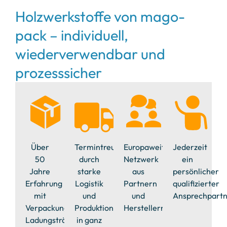
Holzwerkstoffe von mago-
pack – individuell,
wiederverwendbar und
prozesssicher
Über
Termintreue
Europaweites
Jederzeit
50
durch
Netzwerk
ein
Jahre
starke
aus
persönlicher
Erfahrung
Logistik
Partnern
qualifizierter
mit
und
und
Ansprechpart
Verpackungen,
Produktion
Herstellern
Ladungsträger
in ganz